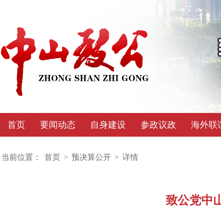
首页
要闻动态
自身建设
参政议政
海外联
当前位置：
首页
>
预决算公开
>
详情
致公党中山