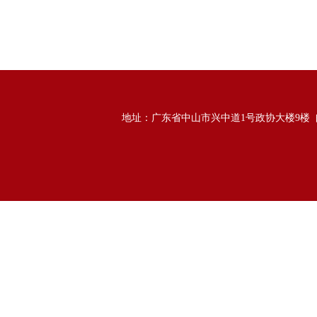
地址：广东省中山市兴中道1号政协大楼9楼 邮政编码