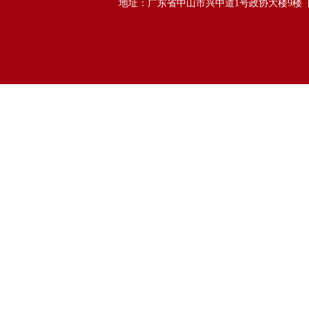
地址：广东省中山市兴中道1号政协大楼9楼 邮政编码