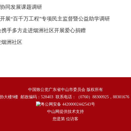
协同发展课题调研
开展“百千万工程”专项民主监督暨公益助学调研
会携手多方走进烟洲社区开展爱心捐赠
进烟洲社区
中国致公党广东省中山市委员会 版权所有
楼 邮政编码：528403 联系电话：（0760）88300925，8830167
粤公网安备 44200002442543号
中山网提供技术支持
您是第
位访客