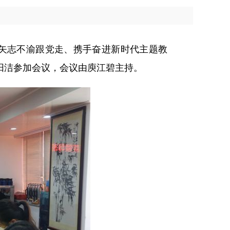
“矢志不渝跟党走、携手奋进新时代主题教
阳洁参加会议，会议由庾江碧主持。