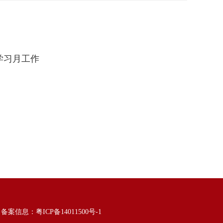
学习月工作
6
备案信息：粤ICP备14011500号-1