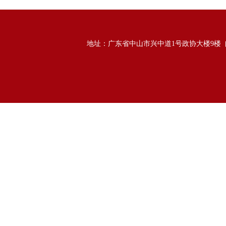
地址：广东省中山市兴中道1号政协大楼9楼 邮政编码